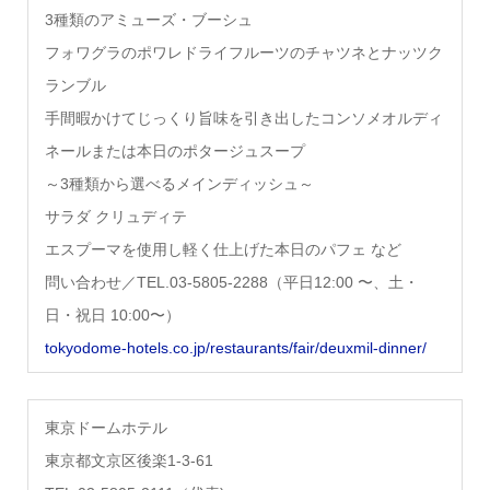
3種類のアミューズ・ブーシュ
フォワグラのポワレドライフルーツのチャツネとナッツク
ランブル
手間暇かけてじっくり旨味を引き出したコンソメオルディ
ネールまたは本日のポタージュスープ
～3種類から選べるメインディッシュ～
サラダ クリュディテ
エスプーマを使用し軽く仕上げた本日のパフェ など
問い合わせ／TEL.03-5805-2288（平日12:00 〜、土・
日・祝日 10:00〜）
tokyodome-hotels.co.jp/restaurants/fair/deuxmil-dinner/
東京ドームホテル
東京都文京区後楽1-3-61