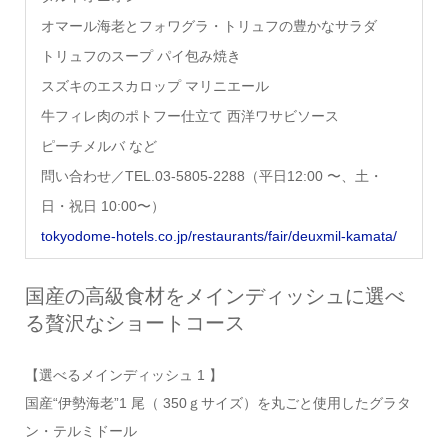
オマール海老とフォワグラ・トリュフの豊かなサラダ
トリュフのスープ パイ包み焼き
スズキのエスカロップ マリニエール
牛フィレ肉のポトフー仕立て 西洋ワサビソース
ピーチメルバ など
問い合わせ／TEL.03-5805-2288（平日12:00 〜、土・
日・祝日 10:00〜）
tokyodome-hotels.co.jp/restaurants/fair/deuxmil-kamata/
国産の高級食材をメインディッシュに選べ
る贅沢なショートコース
【選べるメインディッシュ 1 】
国産“伊勢海老”1 尾（ 350ｇサイズ）を丸ごと使用したグラタ
ン・テルミドール