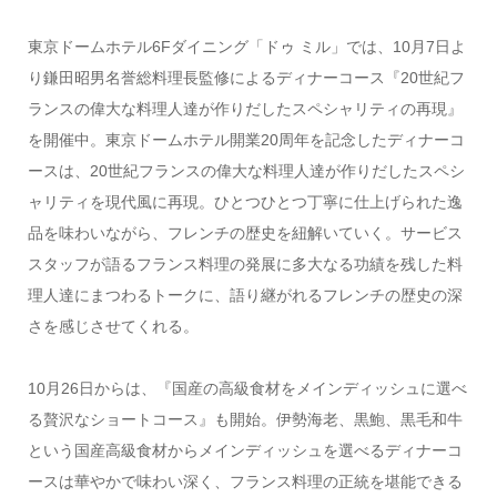
東京ドームホテル6Fダイニング「ドゥ ミル」では、10月7日よ
り鎌田昭男名誉総料理長監修によるディナーコース『20世紀フ
ランスの偉大な料理人達が作りだしたスペシャリティの再現』
を開催中。東京ドームホテル開業20周年を記念したディナーコ
ースは、20世紀フランスの偉大な料理人達が作りだしたスペシ
ャリティを現代風に再現。ひとつひとつ丁寧に仕上げられた逸
品を味わいながら、フレンチの歴史を紐解いていく。サービス
スタッフが語るフランス料理の発展に多大なる功績を残した料
理人達にまつわるトークに、語り継がれるフレンチの歴史の深
さを感じさせてくれる。
10月26日からは、『国産の高級食材をメインディッシュに選べ
る贅沢なショートコース』も開始。伊勢海老、黒鮑、黒毛和牛
という国産高級食材からメインディッシュを選べるディナーコ
ースは華やかで味わい深く、フランス料理の正統を堪能できる