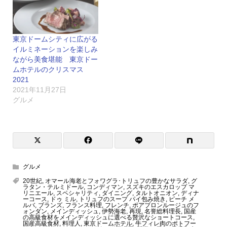
東京ドームシティに広がる
イルミネーションを楽しみ
ながら美食堪能 東京ドー
ムホテルのクリスマス
2021
2021年11月27日
グルメ
グルメ
20世紀
,
オマール海老とフォワグラ･トリュフの豊かなサラダ
,
グ
ラタン・テルミドール
,
コンディマン
,
スズキのエスカロップ マ
リニエール
,
スペシャリティ
,
ダイニング
,
タルトオニオン
,
ディナ
ーコース
,
ドゥ ミル
,
トリュフのスープ パイ包み焼き
,
ピーチ メ
ルバ
,
ブランズ
,
フランス料理
,
フレンチ
,
ポアブロンルージュのフ
ォンダン
,
メインディッシュ
,
伊勢海老
,
再現
,
名誉総料理長
,
国産
の高級食材をメインディッシュに選べる贅沢なショートコース
,
国産高級食材
,
料理人
,
東京ドームホテル
,
牛フィレ肉のポトフー