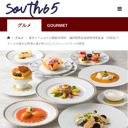
グルメ
GOURMET
グルメ
東京ドームホテル開業20周年 鎌田昭男名誉総料理長監修「20世紀フ
ランスの偉大な料理人達が作りだしたスペシャリティの再現」