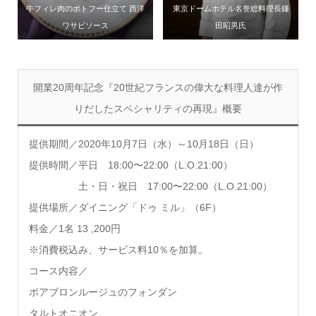
牛フィレ肉のポトフー仕立て 西洋
東京ドームホテル名誉総料理長鎌
ワサビソース
田昭男氏
開業20周年記念『20世紀フランスの偉大な料理人達が作
りだしたスペシャリティの再現』概要
提供期間／2020年10月7日（水）～10月18日（日）
提供時間／平日 18:00〜22:00（L.O.21:00）
土・日・祝日 17:00〜22:00（L.O.21:00）
提供場所／ダイニング「ドゥ ミル」（6F）
料金／1名 13 ,200円
※消費税込み、サービス料10％を加算。
コース内容／
ポアブロンルージュのフォンダン
タルトオニオン