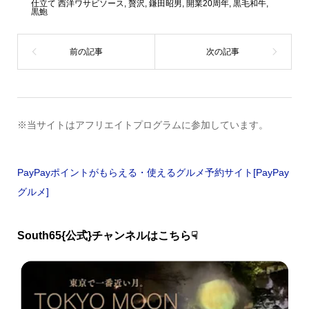
仕立て 西洋ワサビソース
,
贅沢
,
鎌田昭男
,
開業20周年
,
黒毛和牛
,
黒鮑
※当サイトはアフリエイトプログラムに参加しています。
PayPayポイントがもらえる・使えるグルメ予約サイト[PayPay
グルメ]
South65{公式}チャンネルはこちら☟