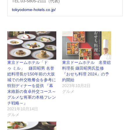
TEL.03-5805-2111（代表)
tokyodome-hotels.co.jp/
東京ドームホテル「ド
東京ドームホテル 名誉総
ゥ ミル」 鎌田昭男 名誉
料理長 鎌田昭男氏監修
総料理長が150年前の大坂
『おせち料理 2024』の予
城での外交晩餐会を参考に
約開始
特別ディナーを提供 『幕
2023年10月2日
末維新の食卓外交コース～
グルメ
グルメな将軍の本格フレン
チ戦略～』
2021年10月14日
グルメ