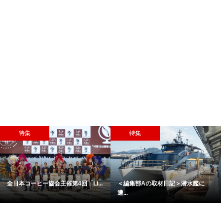
特集
特集
全日本コーヒー協会主催第4回「Li...
＜編集部Aの取材日記＞潜水艦に
遭...