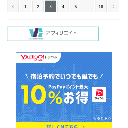
1
2
3
4
5
…
16

