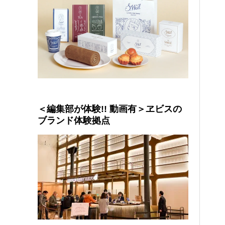
＜編集部が体験!! 動画有＞ヱビスの
ブランド体験拠点