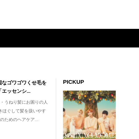
PICKUP
固なゴワゴワくせ毛を
ッセンシ...
・うねり髪にお困りの人
ときほぐして髪を扱いやす
ためのヘアケア...