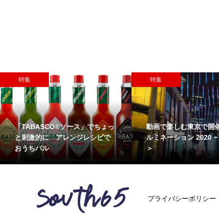
特集
特集
「TABASCO®ソース」でちょっ
動画で楽しむ東京で開
と刺激的に アレンジレシピで
ルミネーション 2020 − 
おうちバル
＞
プライバシーポリシー