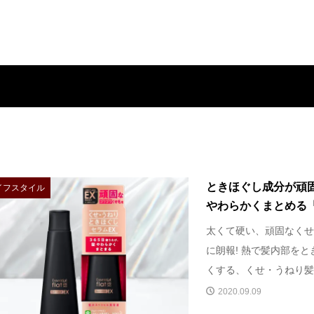
ときほぐし成分が頑
イフスタイル
やわらかくまとめる「エ
太くて硬い、頑固なくせ
に朗報! 熱で髪内部を
くする、くせ・うねり髪の
2020.09.09