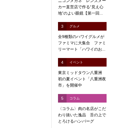
ニコンメガネ レンズメー
カー直営店で作る“見え心
地”のよい眼鏡【第一回...
3
グルメ
全9種類のハワイグルメが
ファミマに大集合 ファミ
リーマート「ハワイのお...
4
イベント
東京ミッドタウン八重洲
初の夏イベント「八重洲夜
市」を開催中
5
コラム
〈コラム〉肉の名店がこだ
わり抜いた逸品 舌の上で
とろけるハンバーグ