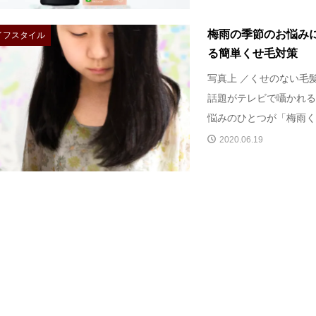
梅雨の季節のお悩み
イフスタイル
る簡単くせ毛対策
写真上 ／くせのない毛
話題がテレビで囁かれる
悩みのひとつが「梅雨くせ
2020.06.19