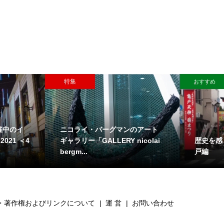
特集
おすすめ
催中のイ
ニコライ・バーグマンのアート
歴史を感
2021 ＜4
ギャラリー「GALLERY nicolai
戸編
bergm...
・著作権およびリンクについて
運 営
お問い合わせ