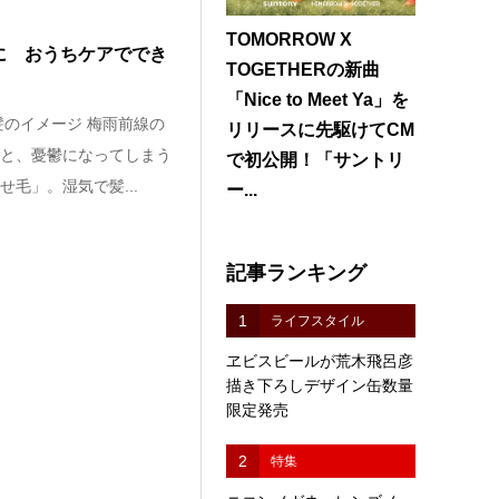
TOMORROW X
に おうちケアででき
TOGETHERの新曲
「Nice to Meet Ya」を
髪のイメージ 梅雨前線の
リリースに先駆けてCM
と、憂鬱になってしまう
で初公開！「サントリ
毛」。湿気で髪...
ー...
記事ランキング
1
ライフスタイル
ヱビスビールが荒木飛呂彦
描き下ろしデザイン缶数量
限定発売
2
特集