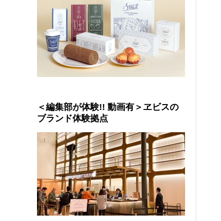
＜編集部が体験!! 動画有＞ヱビスの
ブランド体験拠点