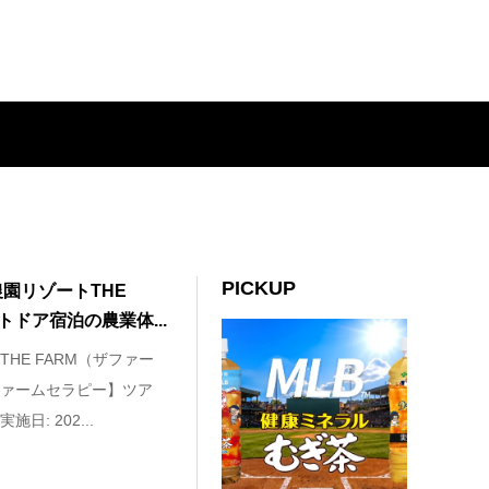
PICKUP
農園リゾートTHE
トドア宿泊の農業体...
HE FARM（ザファー
ァームセラピー】ツア
: 202...