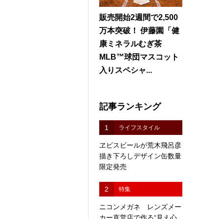
販売開始2週間で2,500
万本突破！ 伊藤園「健
康ミネラルむぎ茶
MLB™球団マスコット
入りスペシャ...
記事ランキング
1
ライフスタイル
ヱビスビールが荒木飛呂彦
描き下ろしデザイン缶数量
限定発売
2
特集
ニコンメガネ レンズメー
カー直営店で作る“見え心