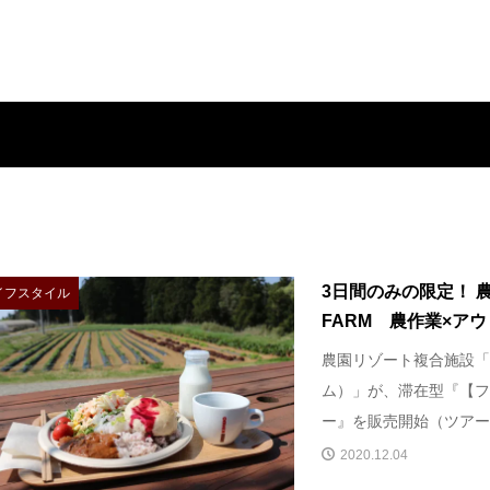
3日間のみの限定！ 
イフスタイル
FARM 農作業×アウ
農園リゾート複合施設「T
ム）」が、滞在型『【フ
ー』を販売開始（ツアー実施日
2020.12.04