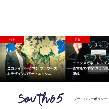
特集
特集
ニコンメガネ レンズ
ニコライ バーグマン フラワーズ
直営店で作る“見え心地
& デザインのアートエキシ...
眼鏡...
プライバシーポリシー