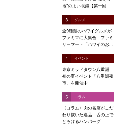
地”のよい眼鏡【第一回...
3
グルメ
全9種類のハワイグルメが
ファミマに大集合 ファミ
リーマート「ハワイのお...
4
イベント
東京ミッドタウン八重洲
初の夏イベント「八重洲夜
市」を開催中
5
コラム
〈コラム〉肉の名店がこだ
わり抜いた逸品 舌の上で
とろけるハンバーグ