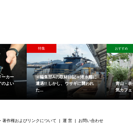
特集
おすすめ
メーカー
＜編集部Aの取材日記＞潜水艦に
青山・表
”のよい
遭遇!! しかし、ウサギに襲われ
気カフェ
た...
・著作権およびリンクについて
運 営
お問い合わせ