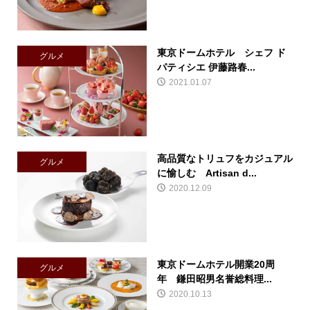
東京ドームホテル シェフ ド
グルメ
パティシエ 伊藤路春...
2021.01.07
高品質なトリュフをカジュアル
グルメ
に愉しむ Artisan d...
2020.12.09
東京ドームホテル開業20周
グルメ
年 鎌田昭男名誉総料理...
2020.10.13