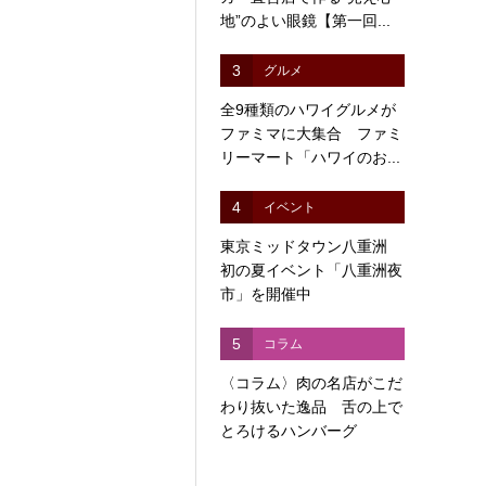
地”のよい眼鏡【第一回...
3
グルメ
全9種類のハワイグルメが
ファミマに大集合 ファミ
リーマート「ハワイのお...
4
イベント
東京ミッドタウン八重洲
初の夏イベント「八重洲夜
市」を開催中
5
コラム
〈コラム〉肉の名店がこだ
わり抜いた逸品 舌の上で
とろけるハンバーグ