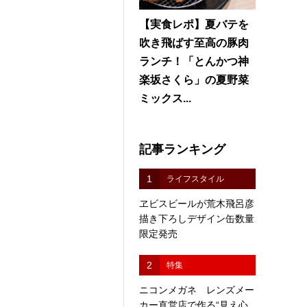
【実食レポ】夏バテを
吹き飛ばす至高の豚肉
ランチ！「とんかつ神
楽坂さくら」の夏野菜
ミックス...
記事ランキング
1
ライフスタイル
ヱビスビールが荒木飛呂彦
描き下ろしデザイン缶数量
限定発売
2
特集
ニコンメガネ レンズメー
カー直営店で作る“見え心