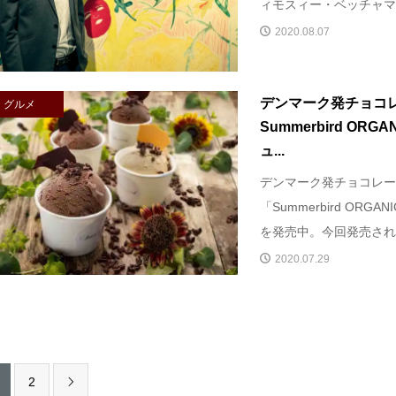
ィモスィー・ベッチャマン
2020.08.07
デンマーク発チョコ
グルメ
Summerbird OR
ュ...
デンマーク発チョコレー
「Summerbird OR
を発売中。今回発売されて
2020.07.29
2
