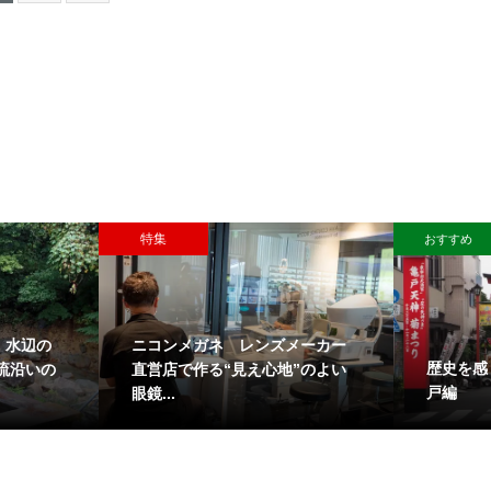
特集
おすすめ
 水辺の
ニコンメガネ レンズメーカー
歴史を感
流沿いの
直営店で作る“見え心地”のよい
戸編
眼鏡...