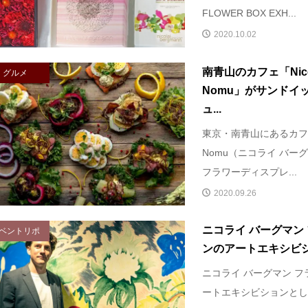
FLOWER BOX EXH...
2020.10.02
南青山のカフェ「Nicola
グルメ
Nomu」がサンドイ
ュ...
東京・南青山にあるカフェ「Ni
Nomu（ニコライ バー
フラワーディスプレ...
2020.09.26
ニコライ バーグマン 
ベントリポ
ンのアートエキシビショ
ニコライ バーグマン フ
ートエキシビションとし