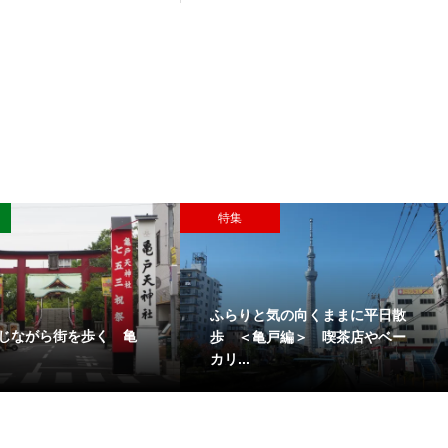
特集
ふらりと気の向くままに平日散
じながら街を歩く 亀
歩 ＜亀戸編＞ 喫茶店やベー
カリ...