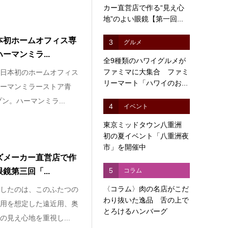
カー直営店で作る“見え心
地”のよい眼鏡【第一回...
本初ホームオフィス専
3
グルメ
マンミラ...
全9種類のハワイグルメが
ファミマに大集合 ファミ
日本初のホームオフィス
リーマート「ハワイのお...
ーマンミラーストア青
ン。ハーマンミラ...
4
イベント
東京ミッドタウン八重洲
初の夏イベント「八重洲夜
市」を開催中
ズメーカー直営店で作
5
鏡第三回「...
コラム
〈コラム〉肉の名店がこだ
したのは、このふたつの
わり抜いた逸品 舌の上で
用を想定した遠近用、奥
とろけるハンバーグ
見え心地を重視し...