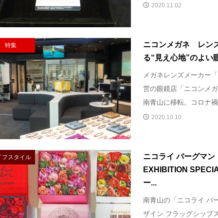
2020.11.02
ニコンメガネ レン
特集
る“見え心地”のよい眼
メガネレンズメーカー「
営の眼鏡店「ニコンメガ
南青山に移転。コロナ禍に
2020.10.10
ニコライ バーグマン「T
イフスタイル
EXHIBITION SPE
ー...
南青山の「ニコライ バー
ザイン フラッグシップス