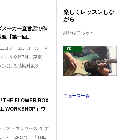
楽しくレッスンしな
がら
ズメーカー直営店で作
詳細はこちら▼
鏡【第一回...
ニコン・エシロール」直
ネ」が今年7月、東京・
おける感染対策を...
ニュース一覧
HE FLOWER BOX
CIAL WORKSHOP」ワ
グマン フラワーズ ＆ デ
トア」2Fにて、「THE