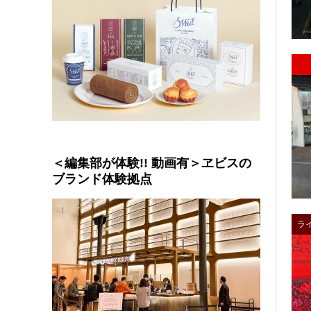
＜編集部が体験!! 動画有＞ヱビスの
ブランド体験拠点
ラ