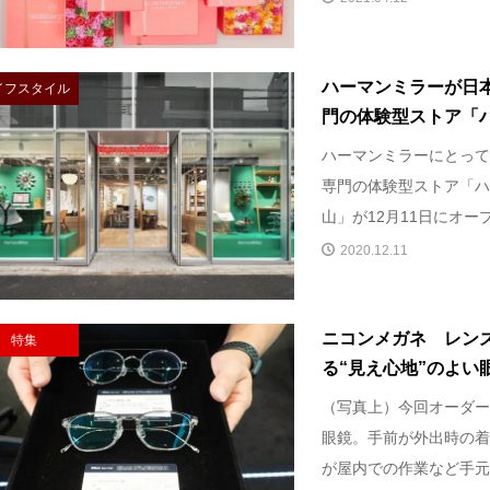
ハーマンミラーが日
イフスタイル
門の体験型ストア「ハー
ハーマンミラーにとって
専門の体験型ストア「ハ
山」が12月11日にオープ
2020.12.11
ニコンメガネ レン
特集
る“見え心地”のよい眼
（写真上）今回オーダー
眼鏡。手前が外出時の着
が屋内での作業など手元の