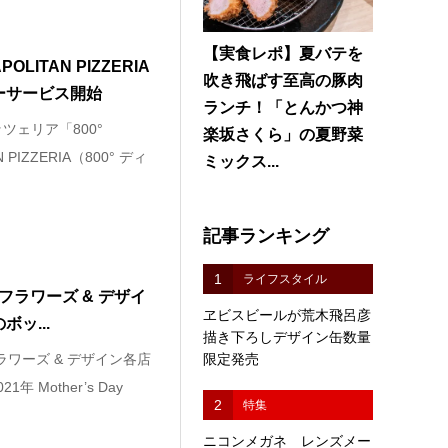
【実食レポ】夏バテを
POLITAN PIZZERIA
吹き飛ばす至高の豚肉
ーサービス開始
ランチ！「とんかつ神
ツェリア「800°
楽坂さくら」の夏野菜
N PIZZERIA（800° ディ
ミックス...
記事ランキング
1
ライフスタイル
フラワーズ & デザイ
ヱビスビールが荒木飛呂彦
ッ...
描き下ろしデザイン缶数量
限定発売
ラワーズ & デザイン各店
 Mother’s Day
2
特集
ニコンメガネ レンズメー