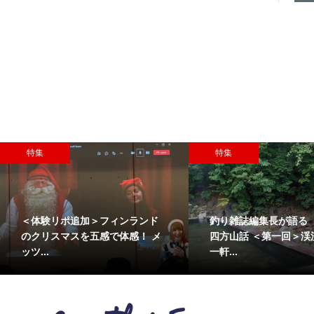
特集
特集
＜体験リポ追加＞フィンランド
釣り雑誌編集長が語る
のクリスマスを五感で体感！ メ
四方山話 ＜第一回＞渓
ッツ...
一軒...