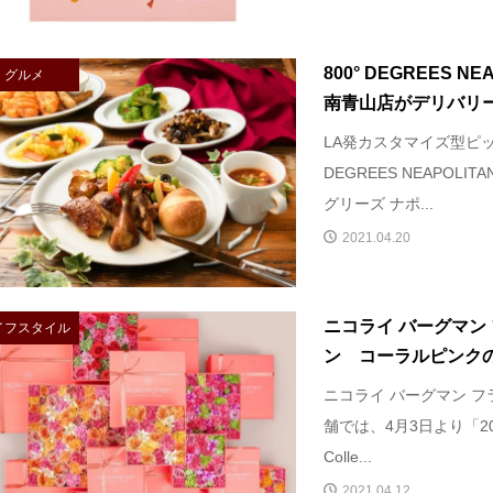
800° DEGREES NEA
グルメ
南青山店がデリバリ
LA発カスタマイズ型ピッ
DEGREES NEAPOLITA
グリーズ ナポ...
2021.04.20
ニコライ バーグマン 
イフスタイル
ン コーラルピンクのボ
ニコライ バーグマン フ
舗では、4月3日より「2021年
Colle...
2021.04.12